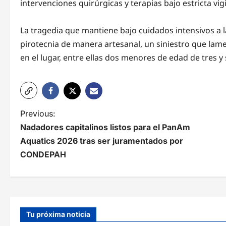
intervenciones quirúrgicas y terapias bajo estricta vigi
La tragedia que mantiene bajo cuidados intensivos a 
pirotecnia de manera artesanal, un siniestro que lam
en el lugar, entre ellas dos menores de edad de tres y 
N
Previous:
Nadadores capitalinos listos para el PanAm
a
Aquatics 2026 tras ser juramentados por
v
CONDEPAH
e
g
a
Tu próxima noticia
c