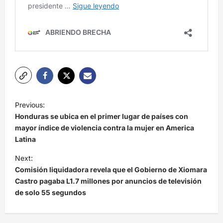
N
Previous:
a
Honduras se ubica en el primer lugar de países con
v
mayor índice de violencia contra la mujer en America
Latina
e
Next:
g
Comisión liquidadora revela que el Gobierno de Xiomara
a
Castro pagaba L1.7 millones por anuncios de televisión
c
de solo 55 segundos
i
ó