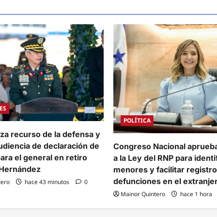
ES
POLÍTICA
za recurso de la defensa y
udiencia de declaración de
Congreso Nacional aprueb
ra el general en retiro
a la Ley del RNP para identi
 Hernández
menores y facilitar registr
defunciones en el extranje
tero
hace 43 minutos
0
Mainor Quintero
hace 1 hora