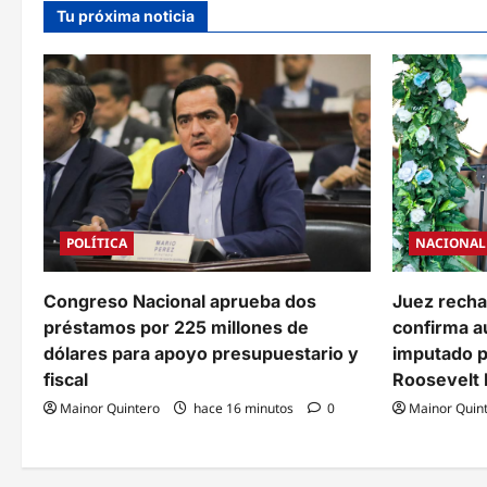
Tu próxima noticia
a
c
i
ó
n
d
POLÍTICA
NACIONAL
e
e
Congreso Nacional aprueba dos
Juez recha
préstamos por 225 millones de
confirma a
n
dólares para apoyo presupuestario y
imputado pa
t
fiscal
Roosevelt
Mainor Quintero
hace 16 minutos
0
Mainor Quin
r
a