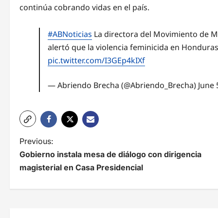
continúa cobrando vidas en el país.
#ABNoticias
La directora del Movimiento de Muj
alertó que la violencia feminicida en Hondur
pic.twitter.com/I3GEp4kIXf
— Abriendo Brecha (@Abriendo_Brecha)
June 
N
Previous:
Gobierno instala mesa de diálogo con dirigencia
a
magisterial en Casa Presidencial
v
e
g