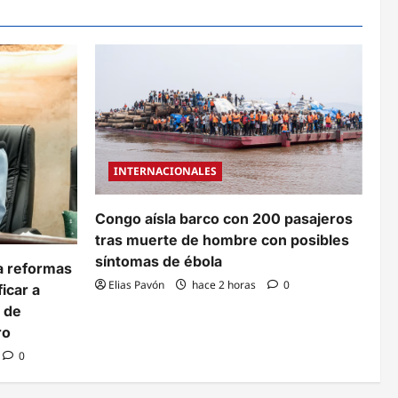
INTERNACIONALES
Congo aísla barco con 200 pasajeros
tras muerte de hombre con posibles
síntomas de ébola
a reformas
Elias Pavón
hace 2 horas
0
ficar a
o de
ro
0