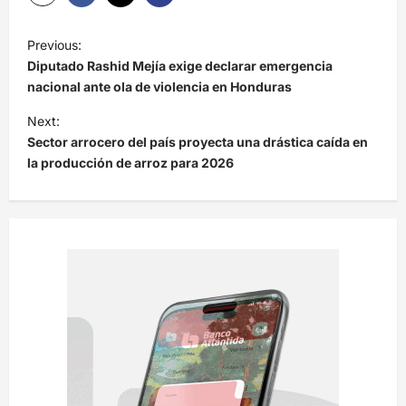
N
Previous:
a
Diputado Rashid Mejía exige declarar emergencia
v
nacional ante ola de violencia en Honduras
e
Next:
Sector arrocero del país proyecta una drástica caída en
g
la producción de arroz para 2026
a
c
i
ó
n
d
e
e
n