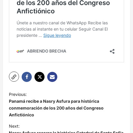
N
Previous:
a
Panamá recibe a Nasry Asfura para histórica
v
conmemoración de los 200 años del Congreso
Anfictiónico
e
Next:
g
Nasry Asfura recorre la histórica Catedral de Santa Sofía