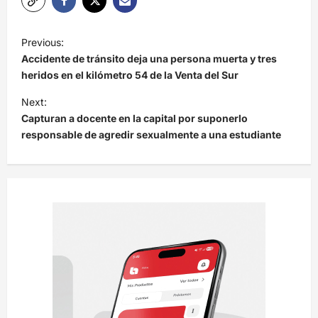
N
Previous:
a
Accidente de tránsito deja una persona muerta y tres
v
heridos en el kilómetro 54 de la Venta del Sur
e
Next:
Capturan a docente en la capital por suponerlo
g
responsable de agredir sexualmente a una estudiante
a
c
i
ó
n
d
e
e