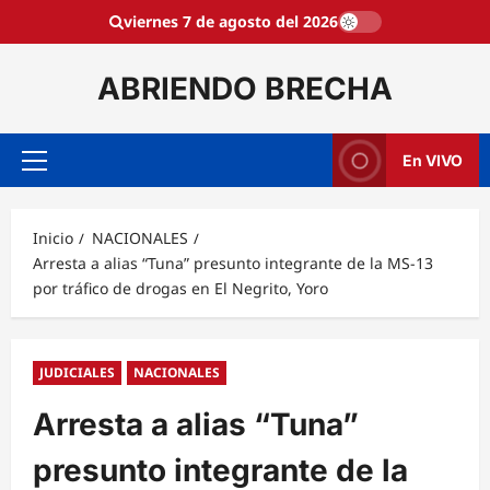
Saltar
viernes 7 de agosto del 2026
al
contenido
ABRIENDO BRECHA
En VIVO
Menú
principal
Inicio
NACIONALES
Arresta a alias “Tuna” presunto integrante de la MS-13
por tráfico de drogas en El Negrito, Yoro
JUDICIALES
NACIONALES
Arresta a alias “Tuna”
presunto integrante de la