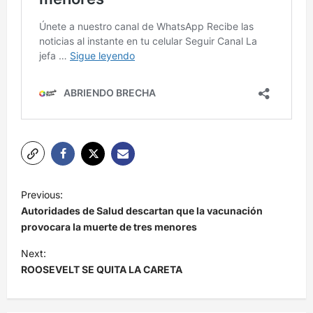
N
Previous:
a
Autoridades de Salud descartan que la vacunación
v
provocara la muerte de tres menores
e
Next:
ROOSEVELT SE QUITA LA CARETA
g
a