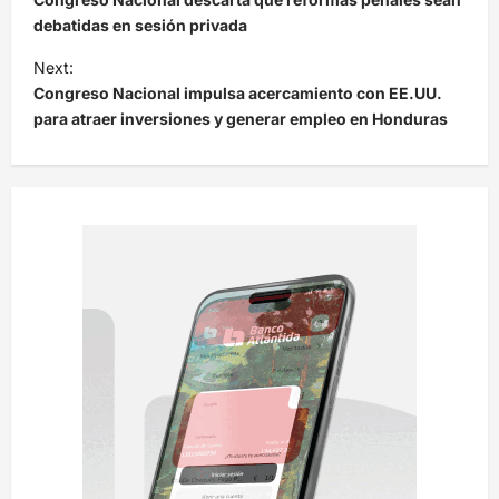
v
debatidas en sesión privada
e
Next:
Congreso Nacional impulsa acercamiento con EE.UU.
g
para atraer inversiones y generar empleo en Honduras
a
c
i
ó
n
d
e
e
n
t
r