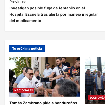
N
Previous:
Investigan posible fuga de fentanilo en el
a
Hospital Escuela tras alerta por manejo irregular
v
del medicamento
e
g
a
Tu próxima noticia
c
i
ó
n
d
NACIONALES
e
ECONOMÍ
e
Tomás Zambrano pide a hondureños