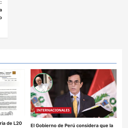
:
a
o
INTERNACIONALES
aria de L20
El Gobierno de Perú considera que la