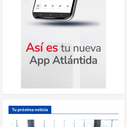
d
a
s
Tu próxima noticia