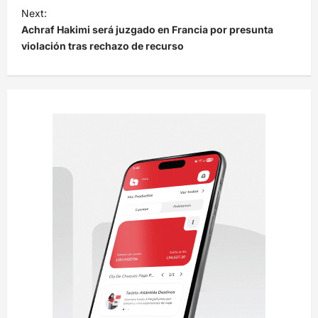
e
Next:
Achraf Hakimi será juzgado en Francia por presunta
g
violación tras rechazo de recurso
a
c
i
ó
n
d
e
e
n
t
r
a