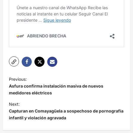
N
Previous:
a
Asfura confirma instalación masiva de nuevos
v
medidores eléctricos
e
Next:
Capturan en Comayagüela a sospechoso de pornografía
g
infantil y violación agravada
a
c