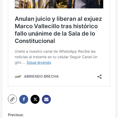
N
Previous: