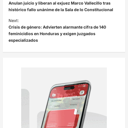
a
Anulan juicio y liberan al exjuez Marco Vallecillo tras
v
histórico fallo unánime de la Sala de lo Constitucional
e
Next:
Crisis de género: Advierten alarmante cifra de 140
g
feminicidios en Honduras y exigen juzgados
a
especializados
c
i
ó
n
d
e
e
n
t
r