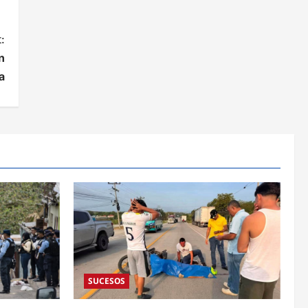
:
n
a
SUCESOS