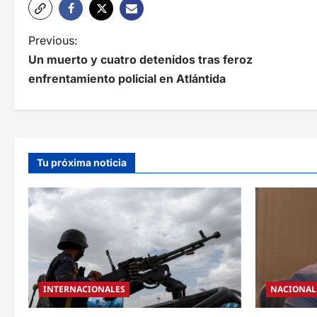
N
Previous:
Un muerto y cuatro detenidos tras feroz
a
enfrentamiento policial en Atlántida
v
e
g
Tu próxima noticia
a
c
i
ó
n
INTERNACIONALES
NACIONAL
d