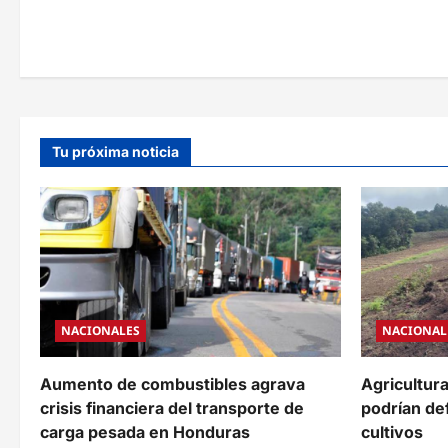
v
e
g
a
Tu próxima noticia
c
i
ó
n
d
NACIONALES
NACIONAL
e
e
Aumento de combustibles agrava
Agricultura 
crisis financiera del transporte de
podrían def
n
carga pesada en Honduras
cultivos