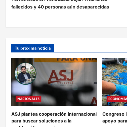
a
fallecidos y 40 personas aún desaparecidas
v
e
g
a
Tu próxima noticia
c
i
ó
n
d
NACIONALES
ECONOMÍ
e
e
ASJ plantea cooperación internacional
Congreso i
para buscar soluciones a la
apoyo para 
n