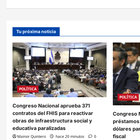
e
g
a
Tu próxima noticia
c
i
ó
n
d
POLÍTICA
e
POLÍTICA
e
Congreso Nacional aprueba 371
contratos del FHIS para reactivar
Congreso N
n
obras de infraestructura social y
préstamos 
t
educativa paralizadas
dólares pa
fiscal
Mainor Quintero
hace 20 minutos
0
r