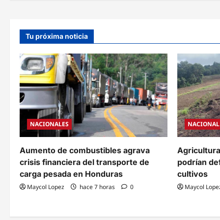
e
g
Tu próxima noticia
a
c
i
ó
n
NACIONALES
NACIONAL
d
e
Aumento de combustibles agrava
Agricultura 
crisis financiera del transporte de
podrían def
e
carga pesada en Honduras
cultivos
n
Maycol Lopez
hace 7 horas
0
Maycol Lope
t
r