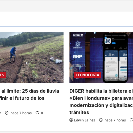
ES
TECNOLOGÍA
al límite: 25 días de lluvia
DIGER habilita la billetera e
inir el futuro de los
«Bien Honduras» para avan
modernización y digitalizac
trámites
z
hace 7 horas
0
Edwin Laínez
hace 7 horas