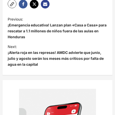
N
Previous:
a
¡Emergencia educativa! Lanzan plan «Casa a Casa» para
v
rescatar a 1.1 millones de niños fuera de las aulas en
Honduras
e
Next:
g
¡Alerta roja en las represas! AMDC advierte que junio,
a
julio y agosto serán los meses más críticos por falta de
c
agua en la capital
i
ó
n
d
e
e