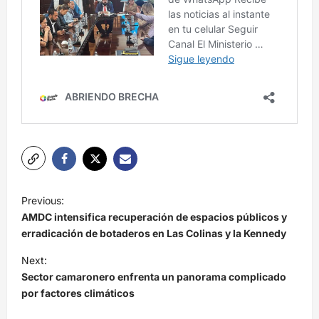
N
Previous:
a
AMDC intensifica recuperación de espacios públicos y
v
erradicación de botaderos en Las Colinas y la Kennedy
e
Next:
Sector camaronero enfrenta un panorama complicado
g
por factores climáticos
a