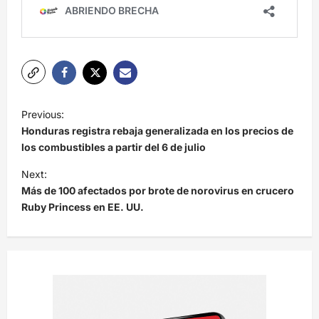
N
Previous:
a
Honduras registra rebaja generalizada en los precios de
v
los combustibles a partir del 6 de julio
e
Next:
Más de 100 afectados por brote de norovirus en crucero
g
Ruby Princess en EE. UU.
a
c
i
ó
n