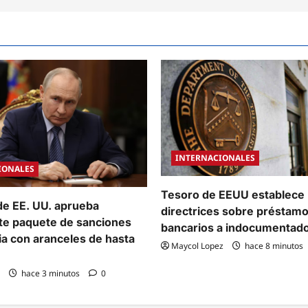
INTERNACIONALES
IONALES
Tesoro de EEUU establece
de EE. UU. aprueba
directrices sobre préstam
e paquete de sanciones
bancarios a indocumentad
ia con aranceles de hasta
Maycol Lopez
hace 8 minutos
hace 3 minutos
0