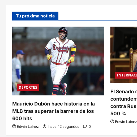
a
Tu próxima noticia
c
i
ó
n
d
e
INTERNAC
e
DEPORTES
El Senado 
n
contundent
Mauricio Dubón hace historia en la
contra Rus
t
MLB tras superar la barrera de los
500 %
600 hits
r
Edwin Laínez
Edwin Laínez
hace 42 segundos
0
a