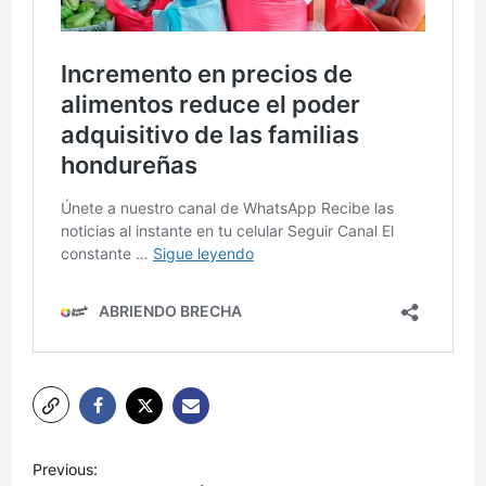
N
Previous: