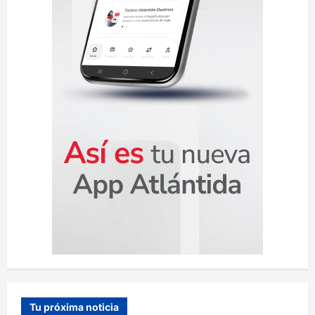
a
d
a
s
Tu próxima noticia