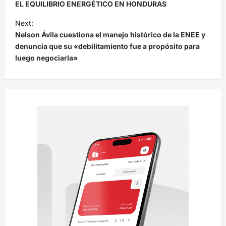
a
EL EQUILIBRIO ENERGÉTICO EN HONDURAS
v
Next:
e
Nelson Ávila cuestiona el manejo histórico de la ENEE y
denuncia que su «debilitamiento fue a propósito para
g
luego negociarla»
a
c
i
ó
n
d
e
e
n
t
r