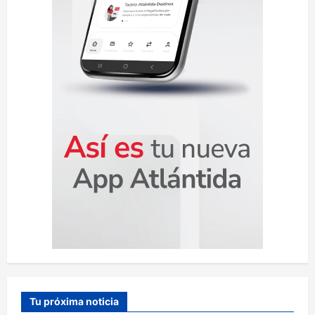
a
d
a
s
Tu próxima noticia