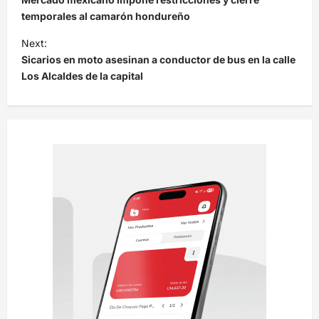
v
temporales al camarón hondureño
e
Next:
Sicarios en moto asesinan a conductor de bus en la calle
g
Los Alcaldes de la capital
a
c
i
ó
n
d
e
e
n
t
r