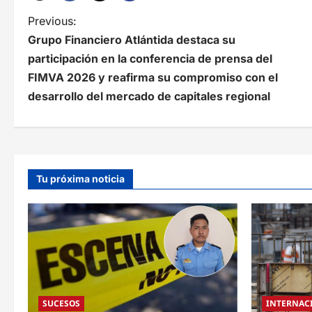
N
Previous:
Grupo Financiero Atlántida destaca su
a
participación en la conferencia de prensa del
v
FIMVA 2026 y reafirma su compromiso con el
e
desarrollo del mercado de capitales regional
g
a
c
Tu próxima noticia
i
ó
n
d
e
SUCESOS
INTERNAC