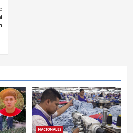
:
l
n
NACIONALES