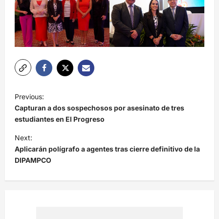
N
Previous:
a
Capturan a dos sospechosos por asesinato de tres
v
estudiantes en El Progreso
e
Next:
Aplicarán polígrafo a agentes tras cierre definitivo de la
g
DIPAMPCO
a
c
i
ó