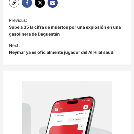
N
Previous:
a
Sube a 35 la cifra de muertos por una explosión en una
v
gasolinera de Daguestán
e
Next:
Neymar ya es oficialmente jugador del Al Hilal saudí
g
a
c
i
ó
n
d
e
e