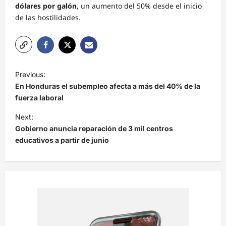
dólares por galón
, un aumento del 50% desde el inicio
de las hostilidades.
N
Previous:
a
En Honduras el subempleo afecta a más del 40% de la
v
fuerza laboral
e
Next:
Gobierno anuncia reparación de 3 mil centros
g
educativos a partir de junio
a
c
i
ó
n
d