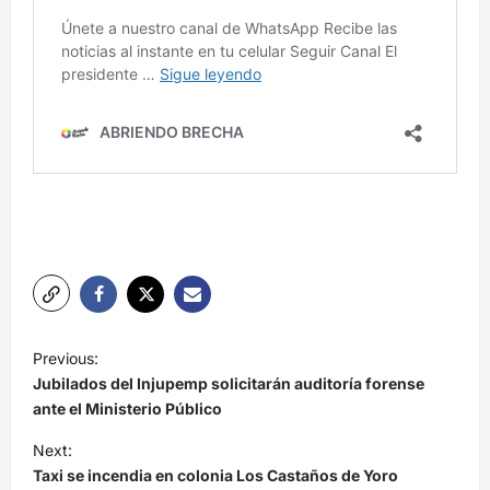
N
Previous:
a
Jubilados del Injupemp solicitarán auditoría forense
v
ante el Ministerio Público
e
Next:
Taxi se incendia en colonia Los Castaños de Yoro
g