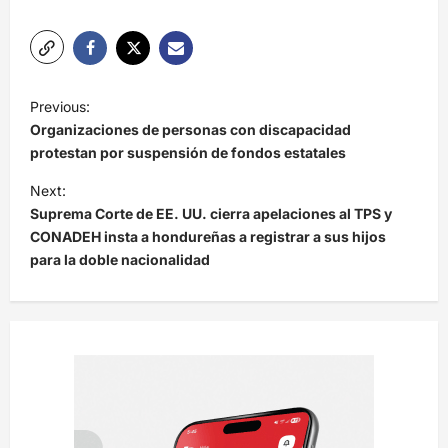
N
Previous:
a
Organizaciones de personas con discapacidad
v
protestan por suspensión de fondos estatales
e
Next:
Suprema Corte de EE. UU. cierra apelaciones al TPS y
g
CONADEH insta a hondureñas a registrar a sus hijos
a
para la doble nacionalidad
c
i
ó
n
d
e