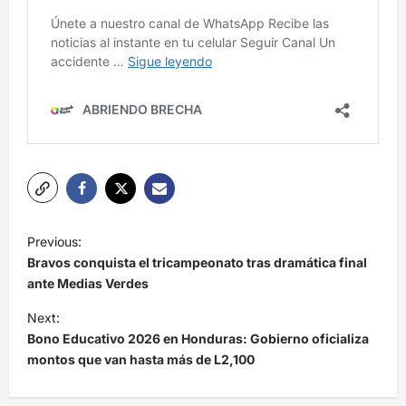
N
Previous:
a
Bravos conquista el tricampeonato tras dramática final
v
ante Medias Verdes
e
Next:
Bono Educativo 2026 en Honduras: Gobierno oficializa
g
montos que van hasta más de L2,100
a
c