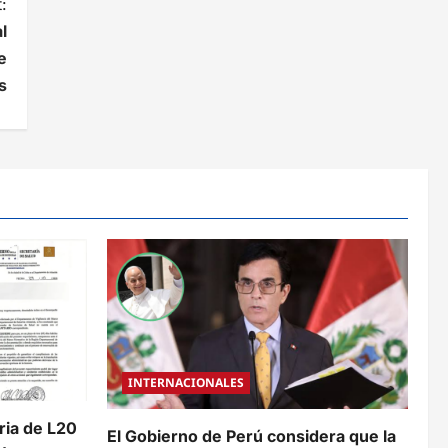
:
l
e
s
INTERNACIONALES
aria de L20
El Gobierno de Perú considera que la