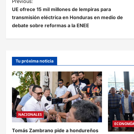
N
Previous:
UE ofrece 15 mil millones de lempiras para
a
transmisión eléctrica en Honduras en medio de
v
debate sobre reformas a la ENEE
e
g
a
Tu próxima noticia
c
i
ó
n
d
NACIONALES
e
ECONOMÍ
e
Tomás Zambrano pide a hondureños