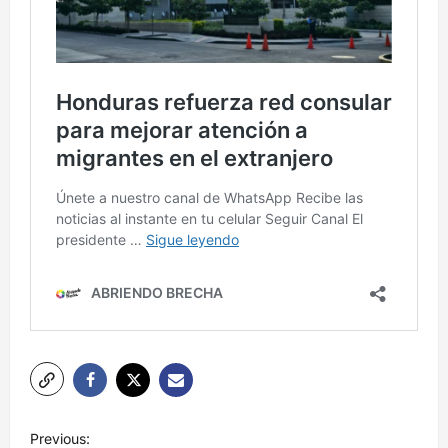
N
Previous: