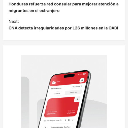
a
Honduras refuerza red consular para mejorar atención a
v
migrantes en el extranjero
e
Next:
CNA detecta irregularidades por L26 millones en la OABI
g
a
c
i
ó
n
d
e
e
n
t
r