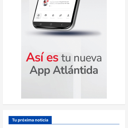
a
d
a
s
Tu próxima noticia