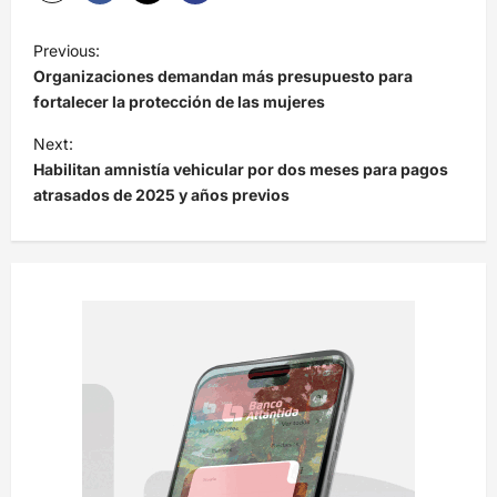
N
Previous:
a
Organizaciones demandan más presupuesto para
v
fortalecer la protección de las mujeres
e
Next:
Habilitan amnistía vehicular por dos meses para pagos
g
atrasados de 2025 y años previos
a
c
i
ó
n
d
e
e
n