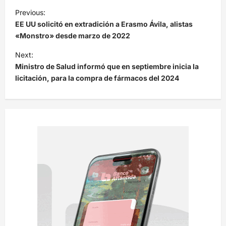
N
Previous:
a
EE UU solicitó en extradición a Erasmo Ávila, alistas
v
«Monstro» desde marzo de 2022
e
Next:
Ministro de Salud informó que en septiembre inicia la
g
licitación, para la compra de fármacos del 2024
a
c
i
ó
n
d
e
e
n
t