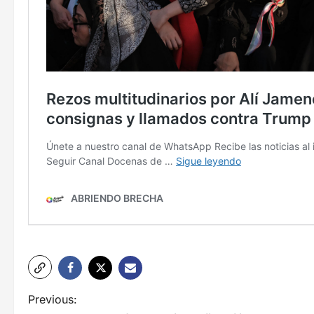
N
Previous: