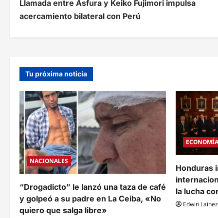
Llamada entre Asfura y Keiko Fujimori impulsa
a
acercamiento bilateral con Perú
v
e
g
Tu próxima noticia
a
c
i
ó
ECONOMÍ
n
NACIONALES
d
Honduras i
internacion
e
“Drogadicto” le lanzó una taza de café
la lucha co
y golpeó a su padre en La Ceiba, «No
e
Edwin Laínez
quiero que salga libre»