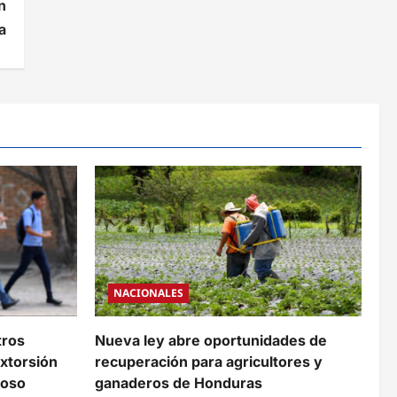
n
a
NACIONALES
tros
Nueva ley abre oportunidades de
xtorsión
recuperación para agricultores y
coso
ganaderos de Honduras