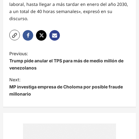
laboral, hasta llegar a más tardar en enero del año 2030,
a un total de 40 horas semanales», expresó en su
discurso.
N
Previous:
a
Trump pide anular el TPS para más de medio millón de
v
venezolanos
e
Next:
MP investiga empresa de Choloma por posible fraude
g
millonario
a
c
i
ó
n