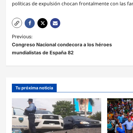
políticas de expulsión chocan frontalmente con las fam
N
Previous:
Congreso Nacional condecora a los héroes
a
mundialistas de España 82
v
e
g
Tu próxima noticia
a
c
i
ó