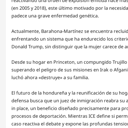
reactivando una orden de expulsión emitida hace más
(en 2005 y 2018), este último motivado por la necesid
padece una grave enfermedad genética.
Actualmente, Barahona-Martínez se encuentra recluida
enfrentando un sistema que ha endurecido los criterio
Donald Trump, sin distinguir que la mujer carece de 
Desde su hogar en Princeton, un compungido Trujillo 
superando el peligro de sus misiones en Irak o Afganis
luchó ahora «destruye» a su familia.
El futuro de la hondureña y la reunificación de su ho
defensa busca que un juez de inmigración reabra su 
in place, un beneficio diseñado precisamente para prot
procesos de deportación. Mientras ICE define si permit
caso reactiva el debate y expone las profundas tensi