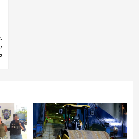
:
e
o