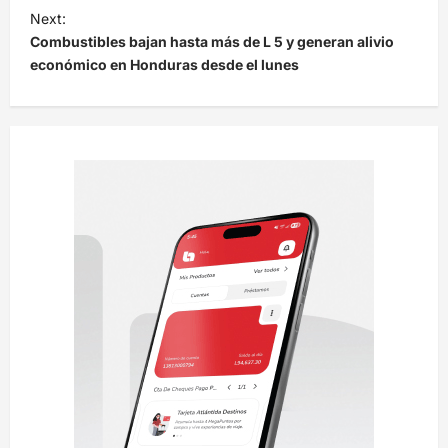
e
Next:
Combustibles bajan hasta más de L 5 y generan alivio
g
económico en Honduras desde el lunes
a
c
i
ó
n
d
e
e
n
t
r
a