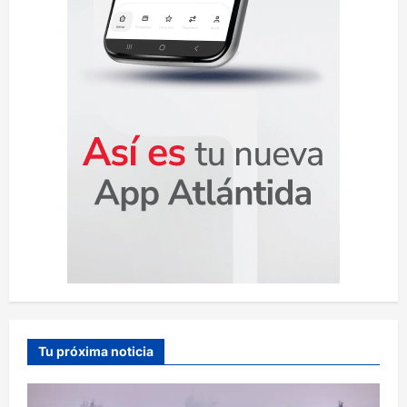
d
a
s
Tu próxima noticia