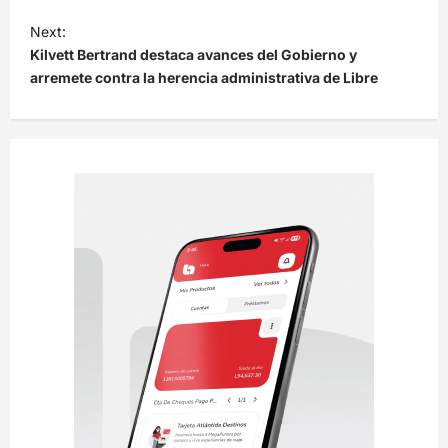
e
Next:
g
Kilvett Bertrand destaca avances del Gobierno y
a
arremete contra la herencia administrativa de Libre
c
i
ó
n
d
e
e
n
t
r
a
d