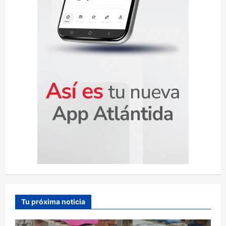
a
s
Tu próxima noticia