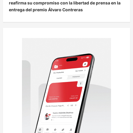
reafirma su compromiso con la libertad de prensa en la
a
entrega del premio Álvaro Contreras
c
i
ó
n
d
e
e
n
t
r
a
d
a