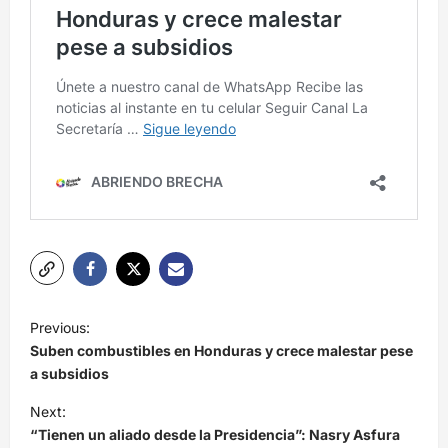
N
Previous:
a
Suben combustibles en Honduras y crece malestar pese
v
a subsidios
e
Next:
“Tienen un aliado desde la Presidencia”: Nasry Asfura
g