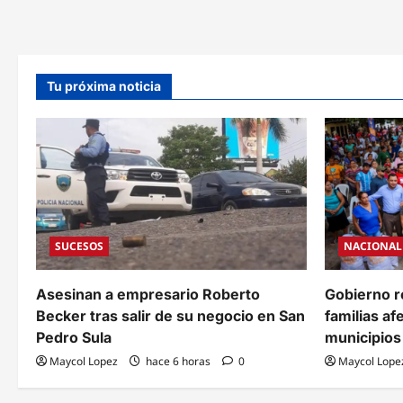
de
3
2025
mill
y
de
años
vehí
previos
regi
Tu próxima noticia
SUCESOS
NACIONAL
Asesinan a empresario Roberto
Gobierno r
Becker tras salir de su negocio en San
familias af
Pedro Sula
municipios 
Maycol Lopez
hace 6 horas
0
Maycol Lope