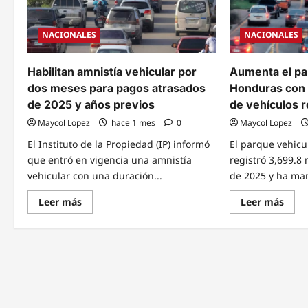
NACIONALES
NACIONALES
Habilitan amnistía vehicular por
Aumenta el pa
dos meses para pagos atrasados
Honduras con 
de 2025 y años previos
de vehículos r
Maycol Lopez
hace 1 mes
0
Maycol Lopez
El Instituto de la Propiedad (IP) informó
El parque vehic
que entró en vigencia una amnistía
registró 3,699.8 
vehicular con una duración...
de 2025 y ha man
Read
Read
Leer más
Leer más
more
mor
about
abou
Habilitan
Aum
amnistía
el
vehicular
parq
por
vehic
dos
en
meses
Hond
para
con
pagos
más
atrasados
de