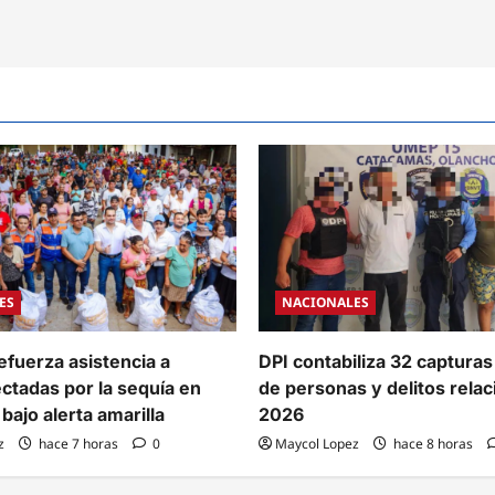
ones
culos
strados
ES
NACIONALES
efuerza asistencia a
DPI contabiliza 32 capturas
ectadas por la sequía en
de personas y delitos rela
bajo alerta amarilla
2026
z
hace 7 horas
0
Maycol Lopez
hace 8 horas