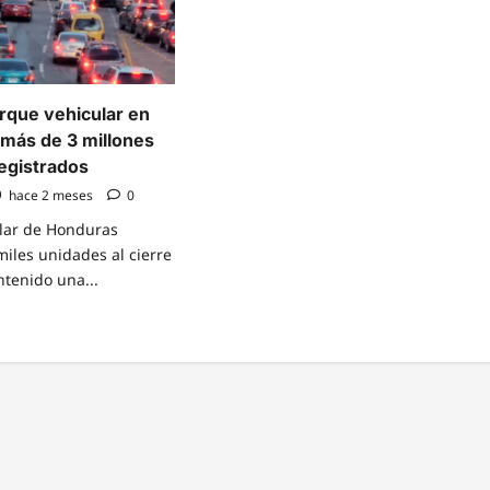
rque vehicular en
más de 3 millones
egistrados
hace 2 meses
0
ular de Honduras
miles unidades al cierre
tenido una...
e
t
enta
ue
ular
uras