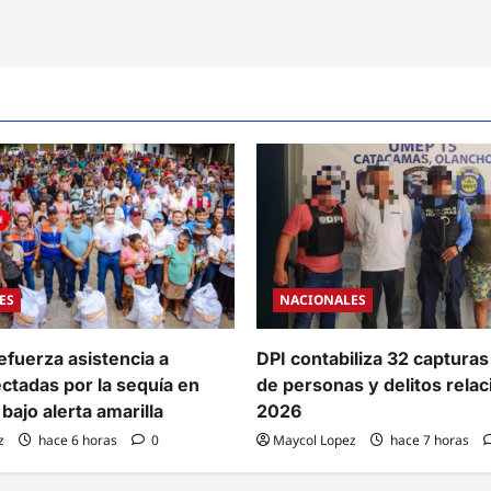
ES
NACIONALES
efuerza asistencia a
DPI contabiliza 32 capturas
ectadas por la sequía en
de personas y delitos rela
bajo alerta amarilla
2026
z
hace 6 horas
0
Maycol Lopez
hace 7 horas