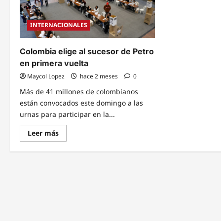
INTERNACIONALES
Colombia elige al sucesor de Petro
en primera vuelta
Maycol Lopez
hace 2 meses
0
Más de 41 millones de colombianos
están convocados este domingo a las
urnas para participar en la...
Read
Leer más
more
about
Colombia
elige
al
sucesor
de
Petro
en
primera
vuelta