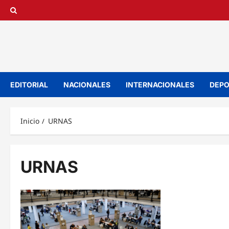
Saltar
al
contenido
EDITORIAL
NACIONALES
INTERNACIONALES
DEPO
Inicio
URNAS
URNAS