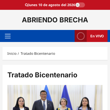
Saltar
lunes 10 de agosto del 2026
al
contenido
ABRIENDO BRECHA
En VIVO
Menú
principal
Inicio
Tratado Bicentenario
Tratado Bicentenario