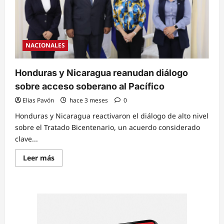
NACIONALES
Honduras y Nicaragua reanudan diálogo
sobre acceso soberano al Pacífico
Elias Pavón
hace 3 meses
0
Honduras y Nicaragua reactivaron el diálogo de alto nivel
sobre el Tratado Bicentenario, un acuerdo considerado
clave...
Read
Leer más
more
about
Honduras
y
Nicaragua
reanudan
diálogo
sobre
acceso