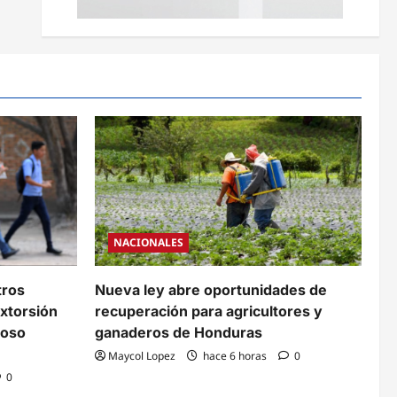
NACIONALES
tros
Nueva ley abre oportunidades de
xtorsión
recuperación para agricultores y
coso
ganaderos de Honduras
Maycol Lopez
hace 6 horas
0
0