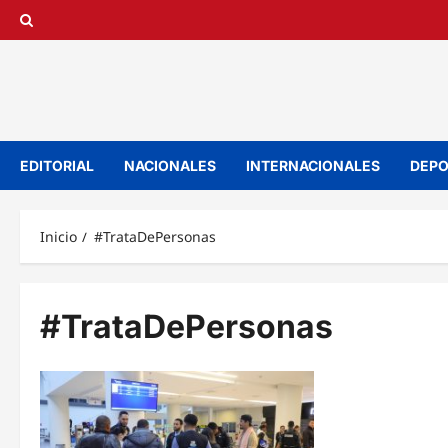
Saltar
al
contenido
EDITORIAL
NACIONALES
INTERNACIONALES
DEPO
Inicio
#TrataDePersonas
#TrataDePersonas