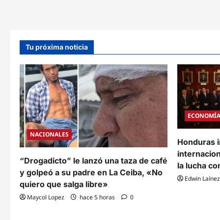
repatria
a
seis
hondureños
que
viajaron
a
Tu próxima noticia
Rusia
bajo
engaños
y
falsas
promesas
de
empleo
ECONOMÍ
NACIONALES
Honduras i
internacion
“Drogadicto” le lanzó una taza de café
la lucha co
y golpeó a su padre en La Ceiba, «No
Edwin Laínez
quiero que salga libre»
Maycol Lopez
hace 5 horas
0