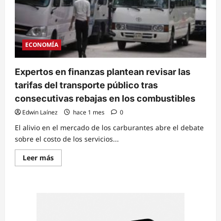
ECONOMÍA
Expertos en finanzas plantean revisar las
tarifas del transporte público tras
consecutivas rebajas en los combustibles
Edwin Laínez
hace 1 mes
0
El alivio en el mercado de los carburantes abre el debate
sobre el costo de los servicios...
Read
Leer más
more
about
Expertos
en
finanzas
plantean
revisar
las
tarifas