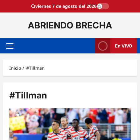
Saltar
viernes 7 de agosto del 2026
al
contenido
ABRIENDO BRECHA
En VIVO
Menú
principal
Inicio
#Tillman
#Tillman