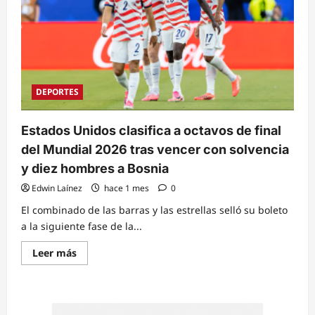
DEPORTES
Estados Unidos clasifica a octavos de final
del Mundial 2026 tras vencer con solvencia
y diez hombres a Bosnia
Edwin Laínez
hace 1 mes
0
El combinado de las barras y las estrellas selló su boleto
a la siguiente fase de la...
Read
Leer más
more
about
Estados
Unidos
clasifica
a