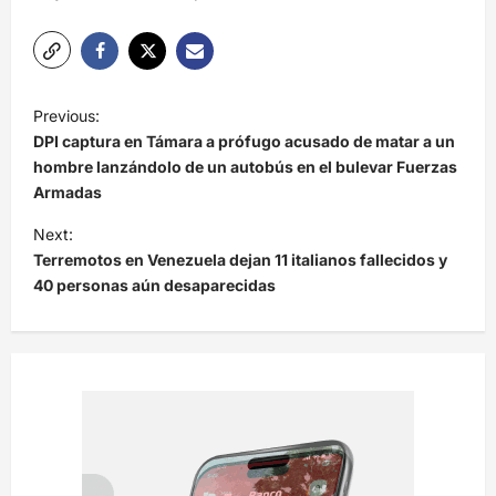
N
Previous:
a
DPI captura en Támara a prófugo acusado de matar a un
v
hombre lanzándolo de un autobús en el bulevar Fuerzas
Armadas
e
Next:
g
Terremotos en Venezuela dejan 11 italianos fallecidos y
a
40 personas aún desaparecidas
c
i
ó
n
d
e