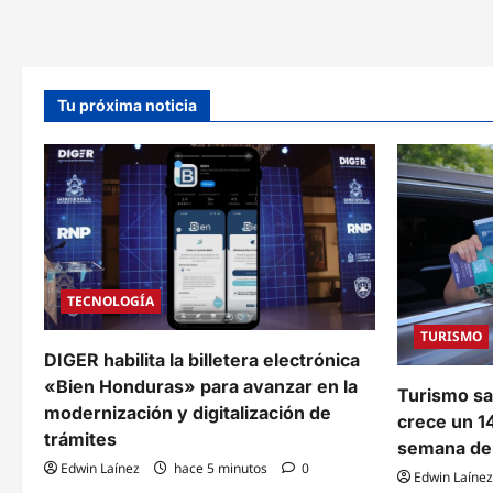
capturada
por
presunto
maltrato
contra
su
madre
Tu próxima noticia
en
la
colonia
Kennedy
TECNOLOGÍA
TURISMO
DIGER habilita la billetera electrónica
«Bien Honduras» para avanzar en la
Turismo s
modernización y digitalización de
crece un 14
trámites
semana de 
Edwin Laínez
hace 5 minutos
0
Edwin Laínez