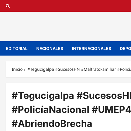
Saltar
al
contenido
EDITORIAL
NACIONALES
INTERNACIONALES
DEPO
Inicio
#Tegucigalpa #SucesosHN #MaltratoFamiliar #Poli
#Tegucigalpa #SucesosHN
#PolicíaNacional #UMEP
#AbriendoBrecha