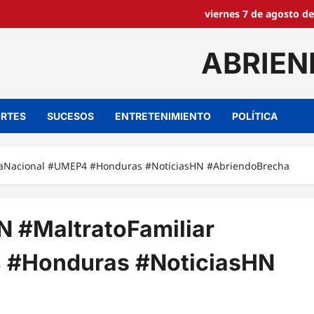
viernes 7 de agosto de
ABRIEN
RTES
SUCESOS
ENTRETENIMIENTO
POLÍTICA
cíaNacional #UMEP4 #Honduras #NoticiasHN #AbriendoBrecha
 #MaltratoFamiliar
4 #Honduras #NoticiasHN