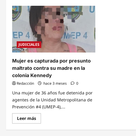
JUDICIALES
Mujer es capturada por presunto
maltrato contra su madre en la
colonia Kennedy
Redacción
hace 3 meses
0
Una mujer de 36 años fue detenida por
agentes de la Unidad Metropolitana de
Prevención #4 (UMEP-4),...
Read
Leer más
more
about
Mujer
es