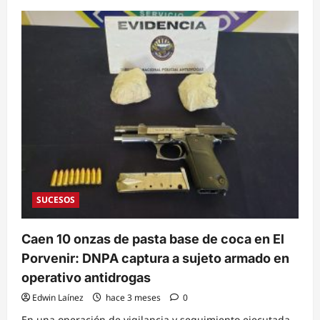
about
¡Bajo
el
sol
ardiente!
Bomberos
y
brigadistas
liquidan
incendio
que
devoró
5
hectáreas
de
bosque
en
Talanga
SUCESOS
Caen 10 onzas de pasta base de coca en El
Porvenir: DNPA captura a sujeto armado en
operativo antidrogas
Edwin Laínez
hace 3 meses
0
En una operación de vigilancia y seguimiento ejecutada