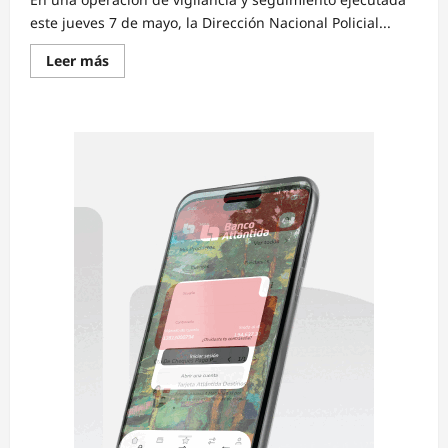
este jueves 7 de mayo, la Dirección Nacional Policial...
Read
Leer más
more
about
Caen
10
onzas
de
pasta
base
de
coca
en
El
Porvenir:
DNPA
captura
a
sujeto
armado
en
operativo
antidrogas