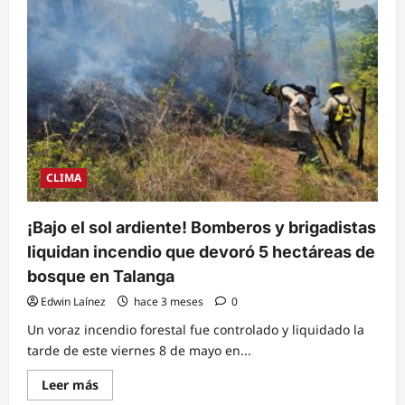
accidente
de
tránsito
en
Talanga
Francisco
Morazán
CLIMA
¡Bajo el sol ardiente! Bomberos y brigadistas
liquidan incendio que devoró 5 hectáreas de
bosque en Talanga
Edwin Laínez
hace 3 meses
0
Un voraz incendio forestal fue controlado y liquidado la
tarde de este viernes 8 de mayo en...
Read
Leer más
more