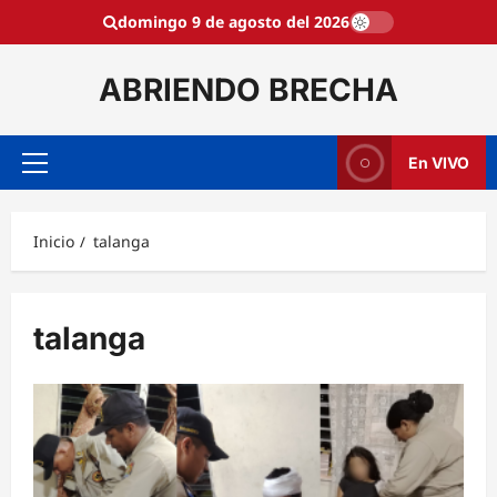
Saltar
domingo 9 de agosto del 2026
al
contenido
ABRIENDO BRECHA
En VIVO
Menú
principal
Inicio
talanga
talanga