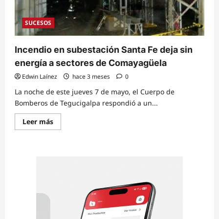
SUCESOS
Incendio en subestación Santa Fe deja sin
energía a sectores de Comayagüela
Edwin Laínez
hace 3 meses
0
La noche de este jueves 7 de mayo, el Cuerpo de
Bomberos de Tegucigalpa respondió a un...
Read
Leer más
more
about
Incendio
en
subestación
Santa
Fe
deja
sin
energía
a
sectores
de
Comayagüela